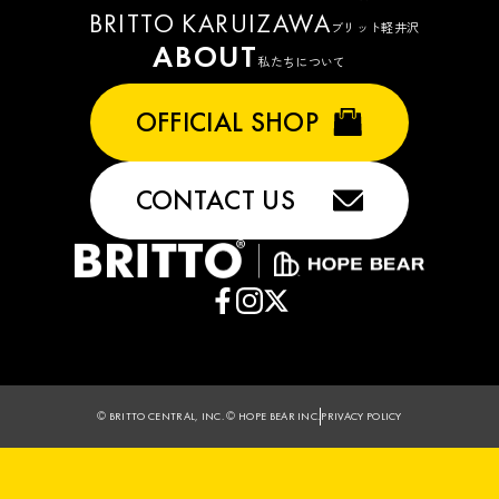
BRITTO KARUIZAWA
ブリット軽井沢
ABOUT
私たちについて
OFFICIAL SHOP
CONTACT US
© BRITTO CENTRAL, INC. © HOPE BEAR INC.
PRIVACY POLICY