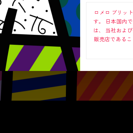
ロメロ ブリッ
す。
日本国内で
は、
当社および
販売店であるこ