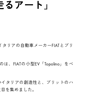
走るアート」
タリアの自動車メーカーFIATとブリ
ATの小型EV「Topolino」をベ
つイタリアの創造性と、ブリットのハ
注目を集めました。