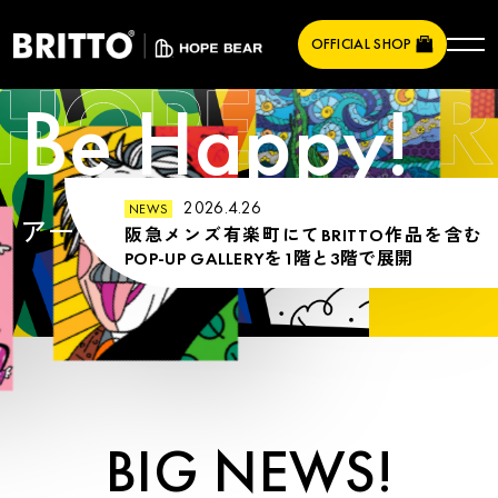
OFFICIAL SHOP
Be Happy!
2026.4.26
NEWS
アートのチカラで、
世界に希望を。
阪急メンズ有楽町にてBRITTO作品を含む
POP-UP GALLERYを1階と3階で展開
BIG NEWS!